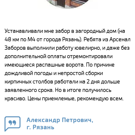
е
Устанавливали мне забор в загородный дом (на
Н
48 км по М4 от города Рязань). Ребята из Арсенал
р
Заборов выполнили работу ювелирно, и даже без
К
дополнительной оплаты отремонтировали
(
у
имеющиеся распашные ворота. По причине
с
и,
дождливой погоды и непростой сборки
н
а
кирпичных столбов работали на 2 дня дольше
с
ги
заявленного срока. Но в итоге получилось
п
красиво. Цены приемлемые, рекомендую всем.
о
а
н
го
в
Александр Петрович,
г. Рязань