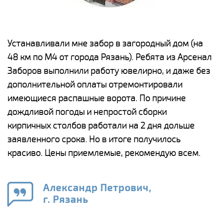
е
Устанавливали мне забор в загородный дом (на
Н
48 км по М4 от города Рязань). Ребята из Арсенал
р
Заборов выполнили работу ювелирно, и даже без
К
дополнительной оплаты отремонтировали
(
у
имеющиеся распашные ворота. По причине
с
и,
дождливой погоды и непростой сборки
н
а
кирпичных столбов работали на 2 дня дольше
с
ги
заявленного срока. Но в итоге получилось
п
красиво. Цены приемлемые, рекомендую всем.
о
а
н
го
в
Александр Петрович,
г. Рязань