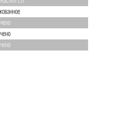
настил С8
кованное
чено
чено
чено