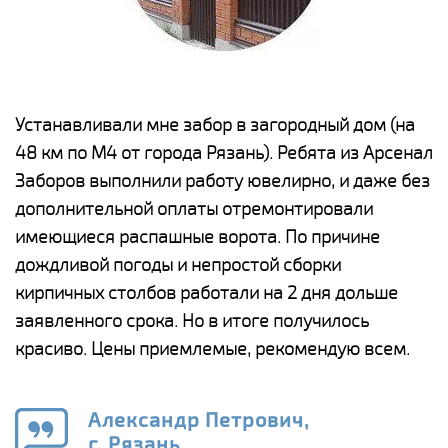
е
Устанавливали мне забор в загородный дом (на
Н
48 км по М4 от города Рязань). Ребята из Арсенал
р
Заборов выполнили работу ювелирно, и даже без
К
дополнительной оплаты отремонтировали
(
у
имеющиеся распашные ворота. По причине
с
и,
дождливой погоды и непростой сборки
н
а
кирпичных столбов работали на 2 дня дольше
с
ги
заявленного срока. Но в итоге получилось
п
красиво. Цены приемлемые, рекомендую всем.
о
а
н
го
в
Александр Петрович,
г. Рязань