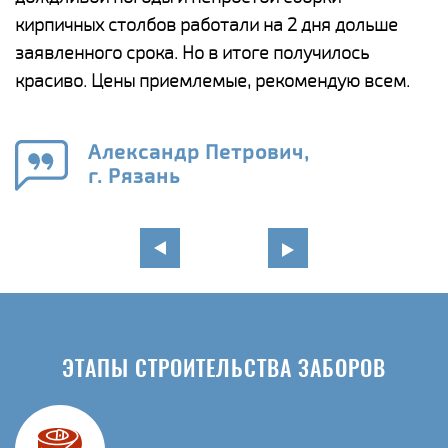
а
кирпичных столбов работали на 2 дня дольше
с
ги
заявленного срока. Но в итоге получилось
п
красиво. Цены приемлемые, рекомендую всем.
о
а
н
го
в
Александр Петрович,
г. Рязань
ЭТАПЫ СТРОИТЕЛЬСТВА ЗАБОРОВ