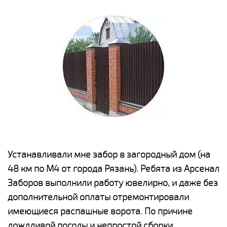
е
Устанавливали мне забор в загородный дом (на
Н
48 км по М4 от города Рязань). Ребята из Арсенал
р
Заборов выполнили работу ювелирно, и даже без
К
дополнительной оплаты отремонтировали
(
у
имеющиеся распашные ворота. По причине
с
и,
дождливой погоды и непростой сборки
н