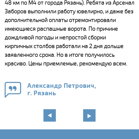
48 км по М4 от города Рязань). Ребята из Арсенал
р
Заборов выполнили работу ювелирно, и даже без
К
дополнительной оплаты отремонтировали
(
у
имеющиеся распашные ворота. По причине
с
и,
дождливой погоды и непростой сборки
н
а
кирпичных столбов работали на 2 дня дольше
с
ги
заявленного срока. Но в итоге получилось
п
красиво. Цены приемлемые, рекомендую всем.
о
а
н
го
в
Александр Петрович,
г. Рязань