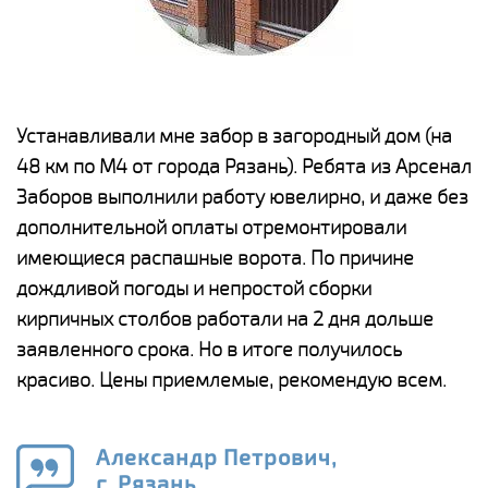
е
Устанавливали мне забор в загородный дом (на
Н
48 км по М4 от города Рязань). Ребята из Арсенал
р
Заборов выполнили работу ювелирно, и даже без
К
дополнительной оплаты отремонтировали
(
у
имеющиеся распашные ворота. По причине
с
и,
дождливой погоды и непростой сборки
н
а
кирпичных столбов работали на 2 дня дольше
с
ги
заявленного срока. Но в итоге получилось
п
красиво. Цены приемлемые, рекомендую всем.
о
а
н
го
в
Александр Петрович,
г. Рязань