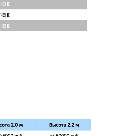
чено
чено
чено
сота 2.0 м
Высота 2.2 м
 45000 руб
от 50000 руб