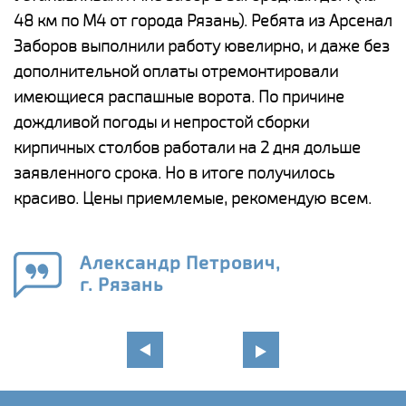
48 км по М4 от города Рязань). Ребята из Арсенал
р
Заборов выполнили работу ювелирно, и даже без
К
дополнительной оплаты отремонтировали
(
у
имеющиеся распашные ворота. По причине
с
и,
дождливой погоды и непростой сборки
н
а
кирпичных столбов работали на 2 дня дольше
с
ги
заявленного срока. Но в итоге получилось
п
красиво. Цены приемлемые, рекомендую всем.
о
а
н
го
в
Александр Петрович,
г. Рязань