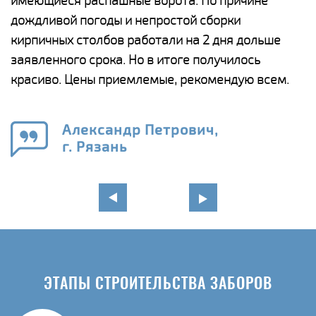
у
имеющиеся распашные ворота. По причине
с
и,
дождливой погоды и непростой сборки
н
а
кирпичных столбов работали на 2 дня дольше
с
ги
заявленного срока. Но в итоге получилось
п
красиво. Цены приемлемые, рекомендую всем.
о
а
н
го
в
Александр Петрович,
г. Рязань
ЭТАПЫ СТРОИТЕЛЬСТВА ЗАБОРОВ