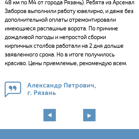
48 км по М4 от города Рязань). Ребята из Арсенал
р
Заборов выполнили работу ювелирно, и даже без
К
дополнительной оплаты отремонтировали
(
у
имеющиеся распашные ворота. По причине
с
и,
дождливой погоды и непростой сборки
н
а
кирпичных столбов работали на 2 дня дольше
с
ги
заявленного срока. Но в итоге получилось
п
красиво. Цены приемлемые, рекомендую всем.
о
а
н
го
в
Александр Петрович,
г. Рязань