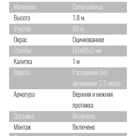
Материал
Сетка рабица
Высота
1,8 м.
Участок
80 м.
Окрас
Оцинкованное
Столбы
60х60х2 мм
Калитка
1 м
Ворота
Распашные без
автоматики 3,5 метра
Арматура
Верхняя и нижняя
протяжка
Доставка
Включено
Монтаж
Включено