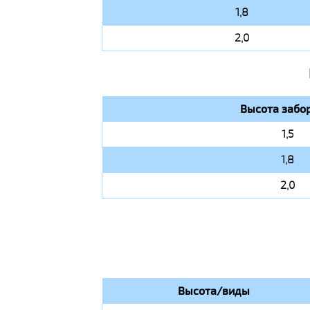
1,8
2,0
Высота забор
1,5
1,8
2,0
Высота/виды