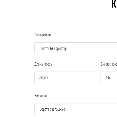
К
Сетка рабица
Длина забора
Высота забо
Вид ворот