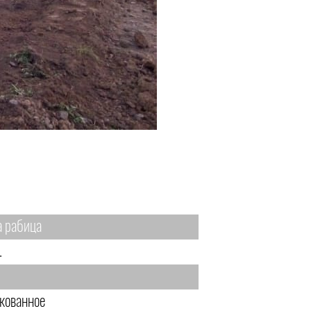
а рабица
.
кованное