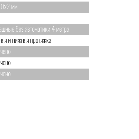
0х2 мм
ашные без автоматики 4 метра
няя и нижняя протяжка
чено
чено
чено