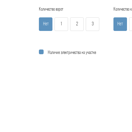
Количество ворот
Количество к
Нет
1
2
3
Нет
Наличие электричества на участке