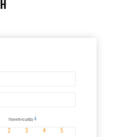
ЙН
4
Нажмите на цифру