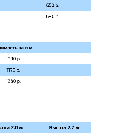
650 р.
680 р.
Х
оимость за п.м.
1090 р.
1170 р.
1230 р.
сота 2.0 м
Высота 2.2 м