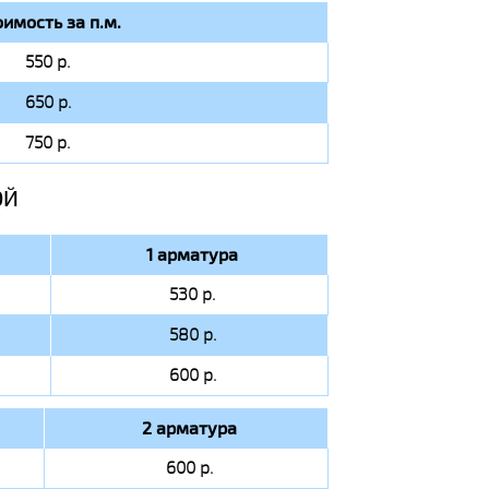
оимость за п.м.
550 р.
650 р.
750 р.
ОЙ
1 арматура
530 р.
580 р.
600 р.
2 арматура
600 р.