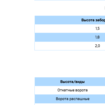
Высота забор
1,5
1,8
2,0
Высота/виды
Откатные ворота
Ворота распашные