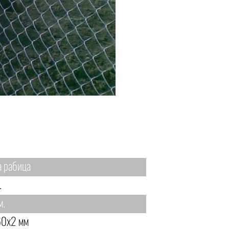
а рабица
.
м.
0х2 мм