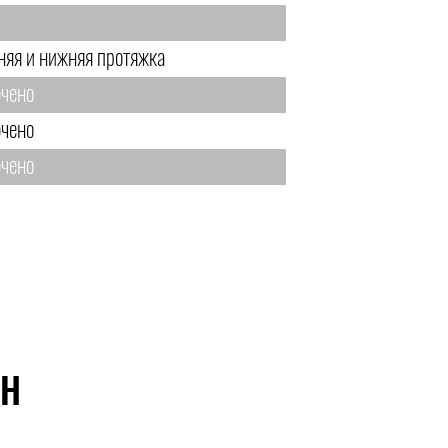
няя и нижняя протяжка
чено
чено
чено
ЙН