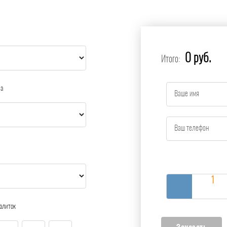
0 руб.
Итого:
ра
алиток