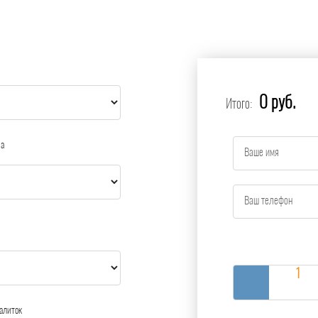
0 руб.
Итого:
ра
алиток