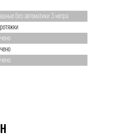
ашные без автоматики 3 метра
протяжки
чено
чено
чено
ЙН