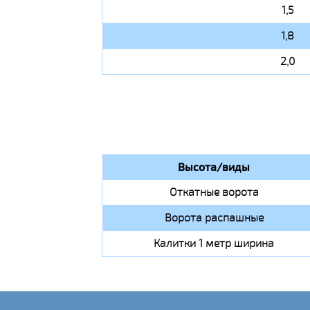
1,5
1,8
2,0
Высота/виды
Откатные ворота
Ворота распашные
Калитки 1 метр ширина