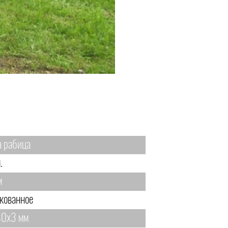
а рабица
.
м
кованное
0х3 мм