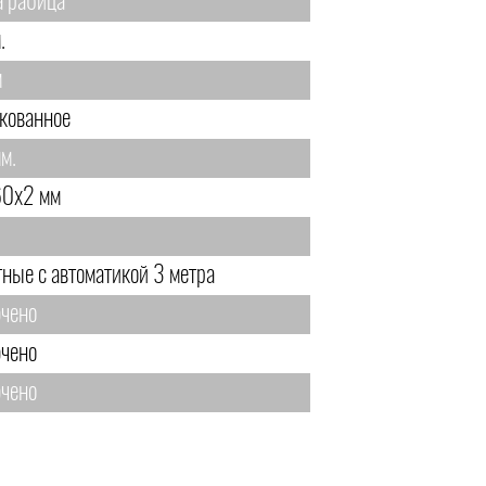
а рабица
.
м
кованное
м.
0х2 мм
тные с автоматикой 3 метра
чено
чено
чено