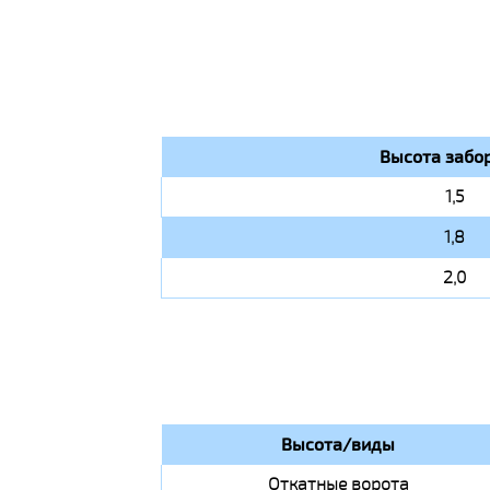
Высота забор
1,5
1,8
2,0
Высота/виды
Откатные ворота