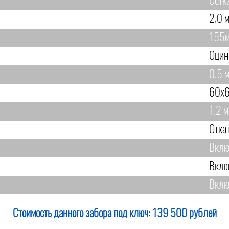
Сетк
2,0 м
155
Оцин
0,5 м
60х6
1.2 м
Отка
Вклю
Вклю
Вклю
Стоимость данного забора под ключ:
139 500 рублей