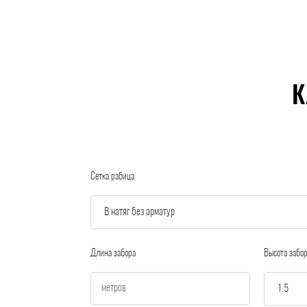
К
Сетка рабица
Длина забора
Высота забо