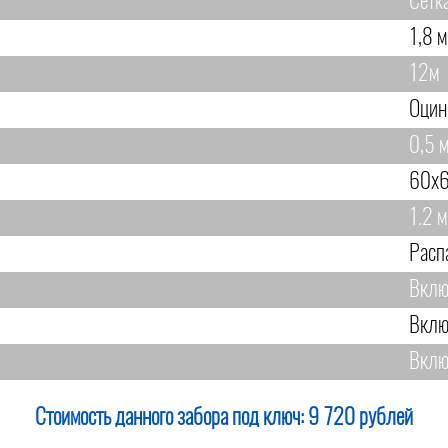
Сетк
1,8 м
12м
Оцин
0,5 м
60х6
1.2 м
Расп
Вклю
Вклю
Вклю
Стоимость данного забора под ключ:
9 720 рублей