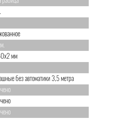
а рабица
.
кованное
м.
0х2 мм
ашные без автоматики 3,5 метра
чено
чено
чено