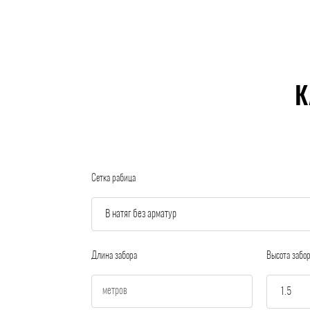
К
Сетка рабица
Длина забора
Высота забо