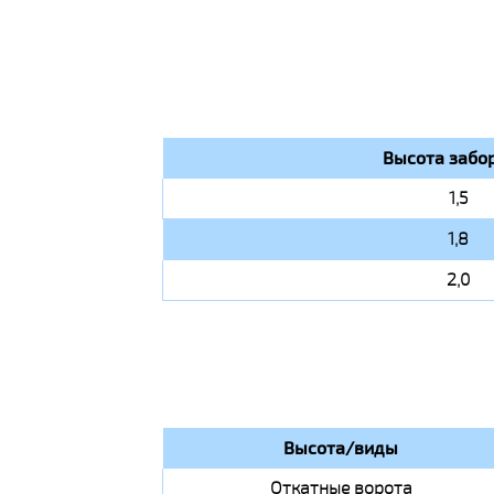
Высота забор
1,5
1,8
2,0
Высота/виды
Откатные ворота