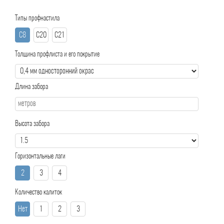
Типы профнастила
С8
С20
С21
Толщина профлиста и его покрытие
Длина забора
Высота забора
Горизонтальные лаги
2
3
4
Количество калиток
Нет
1
2
3