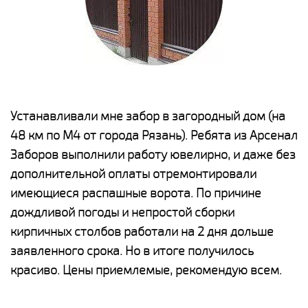
е
Устанавливали мне забор в загородный дом (на
Н
48 км по М4 от города Рязань). Ребята из Арсенал
р
Заборов выполнили работу ювелирно, и даже без
К
дополнительной оплаты отремонтировали
(
у
имеющиеся распашные ворота. По причине
с
и,
дождливой погоды и непростой сборки
н
а
кирпичных столбов работали на 2 дня дольше
с
ги
заявленного срока. Но в итоге получилось
п
красиво. Цены приемлемые, рекомендую всем.
о
а
н