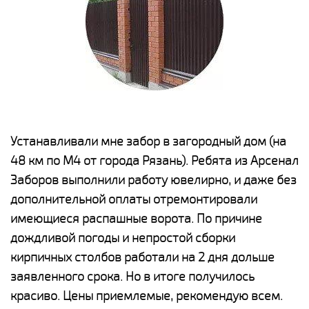
е
Устанавливали мне забор в загородный дом (на
Н
48 км по М4 от города Рязань). Ребята из Арсенал
р
Заборов выполнили работу ювелирно, и даже без
К
дополнительной оплаты отремонтировали
(
у
имеющиеся распашные ворота. По причине
с
и,
дождливой погоды и непростой сборки
н
а
кирпичных столбов работали на 2 дня дольше
с
ги
заявленного срока. Но в итоге получилось
п
красиво. Цены приемлемые, рекомендую всем.
о