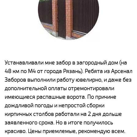
е
Устанавливали мне забор в загородный дом (на
Н
48 км по М4 от города Рязань). Ребята из Арсенал
р
Заборов выполнили работу ювелирно, и даже без
К
дополнительной оплаты отремонтировали
(
у
имеющиеся распашные ворота. По причине
с
и,
дождливой погоды и непростой сборки
н
а
кирпичных столбов работали на 2 дня дольше
с
ги
заявленного срока. Но в итоге получилось
п
красиво. Цены приемлемые, рекомендую всем.
о