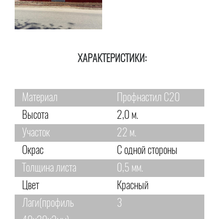
ХАРАКТЕРИСТИКИ:
Материал
Профнастил С20
Высота
2,0 м.
Участок
22 м.
Окрас
С одной стороны
Толщина листа
0,5 мм.
Цвет
Красный
Лаги(профиль
3