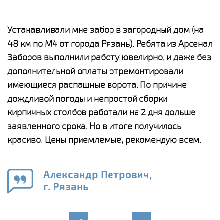
е
Устанавливали мне забор в загородный дом (на
Н
48 км по М4 от города Рязань). Ребята из Арсенал
р
Заборов выполнили работу ювелирно, и даже без
К
дополнительной оплаты отремонтировали
(
у
имеющиеся распашные ворота. По причине
с
и,
дождливой погоды и непростой сборки
н
а
кирпичных столбов работали на 2 дня дольше
с
ги
заявленного срока. Но в итоге получилось
п
красиво. Цены приемлемые, рекомендую всем.
о
а
н
го
в
Александр Петрович,
г. Рязань