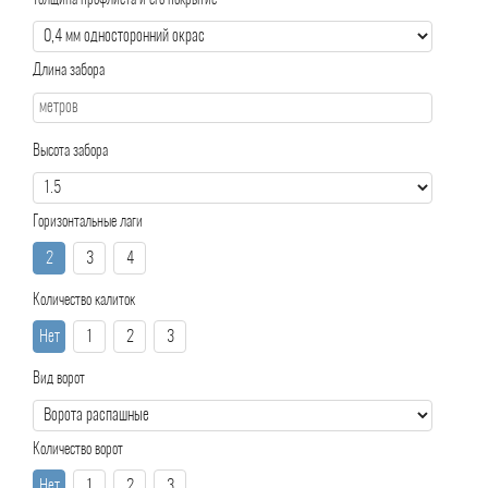
Толщина профлиста и его покрытие
Длина забора
Высота забора
Горизонтальные лаги
2
3
4
Количество калиток
Нет
1
2
3
Вид ворот
Количество ворот
Нет
1
2
3