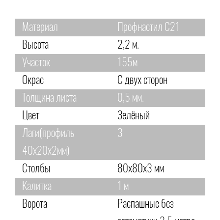
Материал
Профнастил С21
Высота
2,2 м.
Участок
155м
Окрас
С двух сторон
Толщина листа
0,5 мм.
Цвет
Зелёный
Лаги(профиль
3
40х20х2мм)
Столбы
80х80х3 мм
Калитка
1 м
Ворота
Распашные без