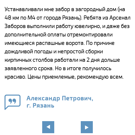
е
Устанавливали мне забор в загородный дом (на
Н
48 км по М4 от города Рязань). Ребята из Арсенал
р
Заборов выполнили работу ювелирно, и даже без
К
дополнительной оплаты отремонтировали
(
у
имеющиеся распашные ворота. По причине
с
и,
дождливой погоды и непростой сборки
н
а
кирпичных столбов работали на 2 дня дольше
с
ги
заявленного срока. Но в итоге получилось
п
красиво. Цены приемлемые, рекомендую всем.
о
а
н
го
в
Александр Петрович,
г. Рязань