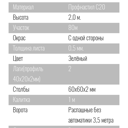
Материал
Профнастил С20
Высота
2,0 м.
Участок
80м
Окрас
С одной стороны
Толщина листа
0,5 мм.
Цвет
Зелёный
Лаги(профиль
2
40х20х2мм)
Столбы
60х60х2 мм
Калитка
1 м
Ворота
Распашные без
автоматики 3,5 метра