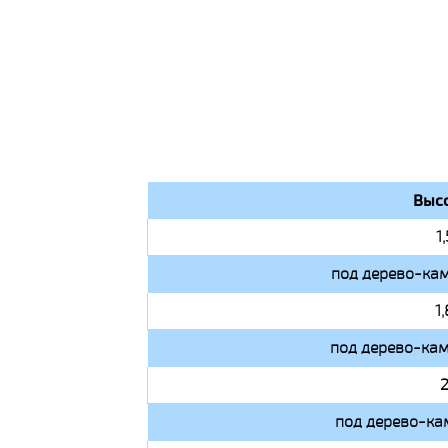
Высо
1
под дерево-кам
1
под дерево-кам
2
под дерево-ка