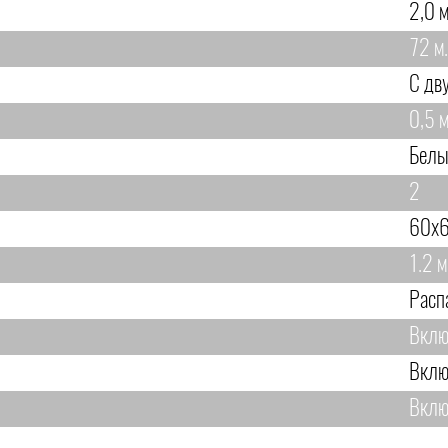
2,0 м
72 м.
С дв
0,5 м
Бел
2
60х6
1.2 м
Расп
Вклю
Вклю
Вклю