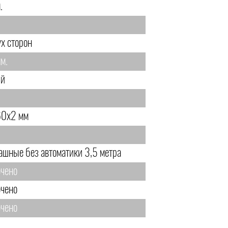
.
ух сторон
м.
ый
0х2 мм
ашные без автоматики 3,5 метра
чено
чено
чено