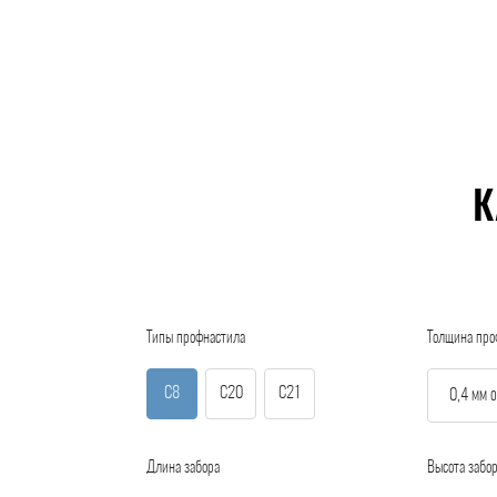
К
Типы профнастила
Толщина про
С8
С20
С21
Длина забора
Высота забо