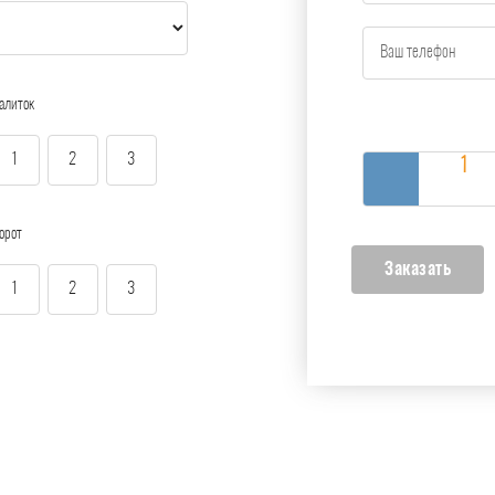
алиток
1
2
3
орот
1
2
3