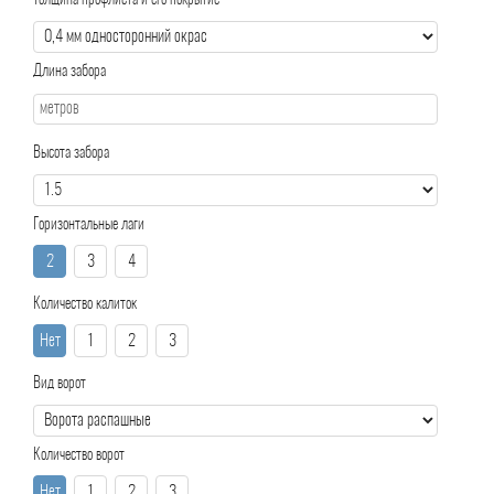
Толщина профлиста и его покрытие
Длина забора
Высота забора
Горизонтальные лаги
2
3
4
Количество калиток
Нет
1
2
3
Вид ворот
Количество ворот
Нет
1
2
3