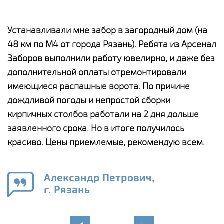
е
Устанавливали мне забор в загородный дом (на
Н
48 км по М4 от города Рязань). Ребята из Арсенал
р
Заборов выполнили работу ювелирно, и даже без
К
дополнительной оплаты отремонтировали
(
у
имеющиеся распашные ворота. По причине
с
и,
дождливой погоды и непростой сборки
н
а
кирпичных столбов работали на 2 дня дольше
с
ги
заявленного срока. Но в итоге получилось
п
красиво. Цены приемлемые, рекомендую всем.
о
а
н
го
в
Александр Петрович,
г. Рязань