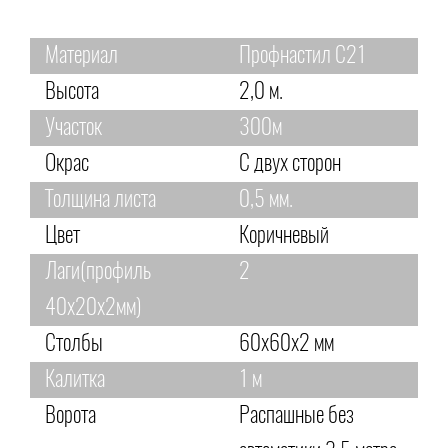
Материал
Профнастил С21
Высота
2,0 м.
Участок
300м
Окрас
С двух сторон
Толщина листа
0,5 мм.
Цвет
Коричневый
Лаги(профиль
2
40х20х2мм)
Столбы
60х60х2 мм
Калитка
1 м
Ворота
Распашные без