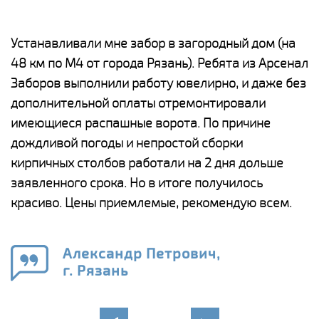
е
Устанавливали мне забор в загородный дом (на
Н
48 км по М4 от города Рязань). Ребята из Арсенал
р
Заборов выполнили работу ювелирно, и даже без
К
дополнительной оплаты отремонтировали
(
у
имеющиеся распашные ворота. По причине
с
и,
дождливой погоды и непростой сборки
н
а
кирпичных столбов работали на 2 дня дольше
с
ги
заявленного срока. Но в итоге получилось
п
красиво. Цены приемлемые, рекомендую всем.
о
а
н
го
в
Александр Петрович,
г. Рязань