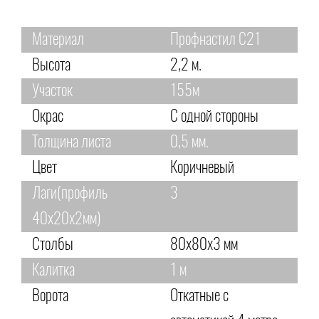
Материал
Профнастил С21
Высота
2,2 м.
Участок
155м
Окрас
С одной стороны
Толщина листа
0,5 мм.
Цвет
Коричневый
Лаги(профиль
3
40х20х2мм)
Столбы
80х80х3 мм
Калитка
1 м
Ворота
Откатные с