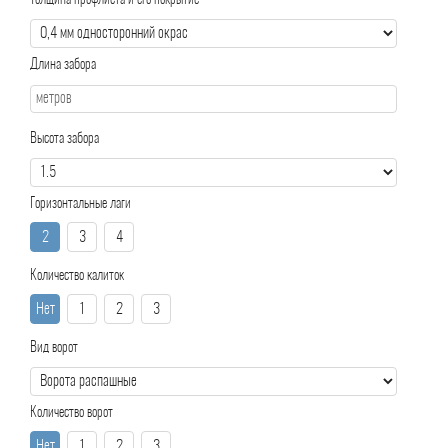
Толщина профлиста и его покрытие
Длина забора
Высота забора
Горизонтальные лаги
2
3
4
Количество калиток
Нет
1
2
3
Вид ворот
Количество ворот
Нет
1
2
3