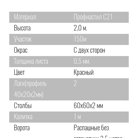
Материал
Профнастил С21
Высота
2,0 м.
Участок
150м
Окрас
С двух сторон
Толщина листа
0,5 мм.
Цвет
Красный
Лаги(профиль
2
40х20х2мм)
Столбы
60х60х2 мм
Калитка
1 м
Ворота
Распашные без