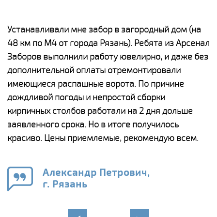
е
Устанавливали мне забор в загородный дом (на
Н
48 км по М4 от города Рязань). Ребята из Арсенал
р
Заборов выполнили работу ювелирно, и даже без
К
дополнительной оплаты отремонтировали
(
у
имеющиеся распашные ворота. По причине
с
и,
дождливой погоды и непростой сборки
н
а
кирпичных столбов работали на 2 дня дольше
с
ги
заявленного срока. Но в итоге получилось
п
красиво. Цены приемлемые, рекомендую всем.
о
а
н
го
в
Александр Петрович,
г. Рязань