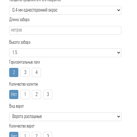
Толщина профлиста и его покрытие
Длина забора
Высота забора
Горизонтальные лаги
2
3
4
Количество калиток
Нет
1
2
3
Вид ворот
Количество ворот
Нет
1
2
3