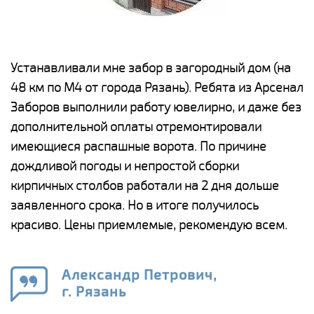
е
Устанавливали мне забор в загородный дом (на
Н
48 км по М4 от города Рязань). Ребята из Арсенал
р
Заборов выполнили работу ювелирно, и даже без
К
дополнительной оплаты отремонтировали
(
у
имеющиеся распашные ворота. По причине
с
и,
дождливой погоды и непростой сборки
н
а
кирпичных столбов работали на 2 дня дольше
с
ги
заявленного срока. Но в итоге получилось
п
красиво. Цены приемлемые, рекомендую всем.
о
а
н
го
в
Александр Петрович,
г. Рязань