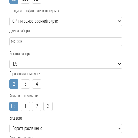
Толщина профлиста и его покрытие
Длина забора
Высота забора
Горизонтальные лаги
2
3
4
Количество калиток
Нет
1
2
3
Вид ворот