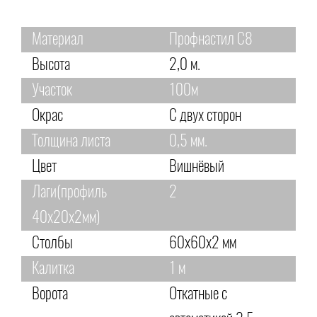
Материал
Профнастил С8
Высота
2,0 м.
Участок
100м
Окрас
С двух сторон
Толщина листа
0,5 мм.
Цвет
Вишнёвый
Лаги(профиль
2
40х20х2мм)
Столбы
60х60х2 мм
Калитка
1 м
Ворота
Откатные с