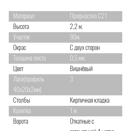
Материал
Профнастил С21
Высота
2,2 м.
Участок
90м
Окрас
С двух сторон
Толщина листа
0,5 мм.
Цвет
Вишнёвый
Лаги(профиль
3
40х20х2мм)
Столбы
Кирпичная кладка
Калитка
1 м
Ворота
Откатные с