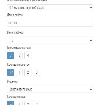
Толщина профлиста и его покрытие
Длина забора
Высота забора
Горизонтальные лаги
2
3
4
Количество калиток
Нет
1
2
3
Вид ворот
Количество ворот
Нет
1
2
3