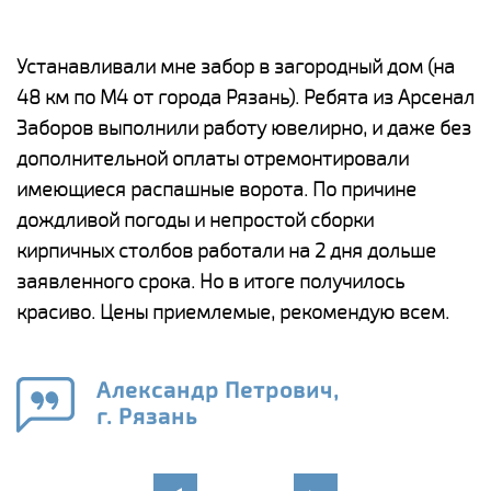
е
Устанавливали мне забор в загородный дом (на
Н
48 км по М4 от города Рязань). Ребята из Арсенал
р
Заборов выполнили работу ювелирно, и даже без
К
дополнительной оплаты отремонтировали
(
у
имеющиеся распашные ворота. По причине
с
и,
дождливой погоды и непростой сборки
н
а
кирпичных столбов работали на 2 дня дольше
с
ги
заявленного срока. Но в итоге получилось
п
красиво. Цены приемлемые, рекомендую всем.
о
а
н
го
в
Александр Петрович,
г. Рязань