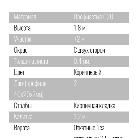
Материал
Профнастил С20
Высота
1,8 м.
Участок
72 м.
Окрас
С двух сторон
Толщина листа
0,4 мм.
Цвет
Коричневый
Лаги(профиль
2
40х20х2мм)
Столбы
Кирпичная кладка
Калитка
1.2 м
Ворота
Откатные без