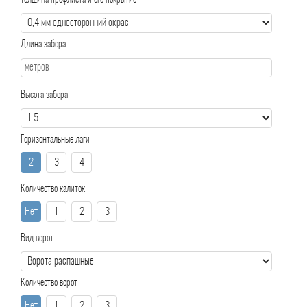
Толщина профлиста и его покрытие
Длина забора
Высота забора
Горизонтальные лаги
2
3
4
Количество калиток
Нет
1
2
3
Вид ворот
Количество ворот
Нет
1
2
3