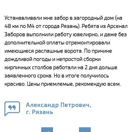
е
Устанавливали мне забор в загородный дом (на
Н
48 км по М4 от города Рязань). Ребята из Арсенал
р
Заборов выполнили работу ювелирно, и даже без
К
дополнительной оплаты отремонтировали
(
у
имеющиеся распашные ворота. По причине
с
и,
дождливой погоды и непростой сборки
н
а
кирпичных столбов работали на 2 дня дольше
с
ги
заявленного срока. Но в итоге получилось
п
красиво. Цены приемлемые, рекомендую всем.
о
а
н
го
в
Александр Петрович,
г. Рязань