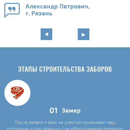
го
в
Александр Петрович,
г. Рязань
ЭТАПЫ СТРОИТЕЛЬСТВА ЗАБОРОВ
01
Замер
После заявки к вам на участок приезжает наш
сотрудник и при помощи спецоборудования проводит
С