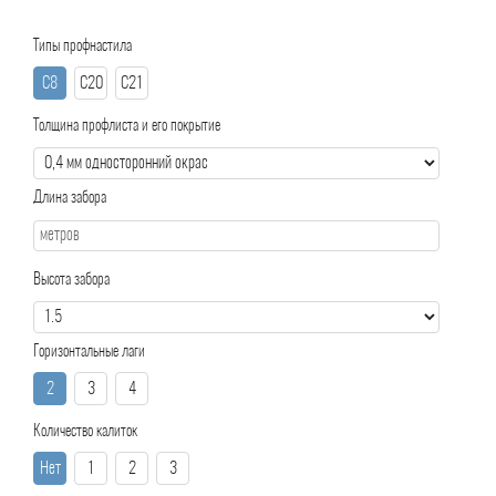
Типы профнастила
С8
С20
С21
Толщина профлиста и его покрытие
Длина забора
Высота забора
Горизонтальные лаги
2
3
4
Количество калиток
Нет
1
2
3