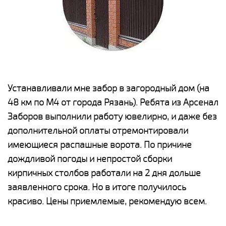
е
Устанавливали мне забор в загородный дом (на
Н
48 км по М4 от города Рязань). Ребята из Арсенал
р
Заборов выполнили работу ювелирно, и даже без
К
дополнительной оплаты отремонтировали
(
у
имеющиеся распашные ворота. По причине
с
и,
дождливой погоды и непростой сборки
н
а
кирпичных столбов работали на 2 дня дольше
с
ги
заявленного срока. Но в итоге получилось
п
красиво. Цены приемлемые, рекомендую всем.
о
а
н