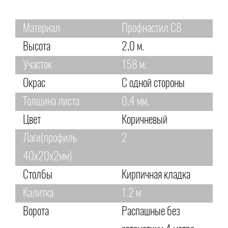
Материал
Профнастил С8
Высота
2,0 м.
Участок
158 м.
Окрас
С одной стороны
Толщина листа
0,4 мм.
Цвет
Коричневый
Лаги(профиль
2
40х20х2мм)
Столбы
Кирпичная кладка
Калитка
1.2 м
Ворота
Распашные без