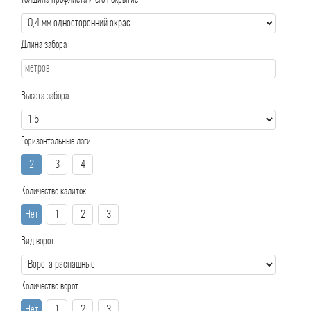
Толщина профлиста и его покрытие
Длина забора
Высота забора
Горизонтальные лаги
2
3
4
Количество калиток
Нет
1
2
3
Вид ворот
Количество ворот
Нет
1
2
3