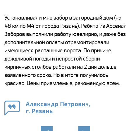
е
Устанавливали мне забор в загородный дом (на
Н
48 км по М4 от города Рязань). Ребята из Арсенал
р
Заборов выполнили работу ювелирно, и даже без
К
дополнительной оплаты отремонтировали
(
у
имеющиеся распашные ворота. По причине
с
и,
дождливой погоды и непростой сборки
н
а
кирпичных столбов работали на 2 дня дольше
с
ги
заявленного срока. Но в итоге получилось
п
красиво. Цены приемлемые, рекомендую всем.
о
а
н
го
в
Александр Петрович,
г. Рязань