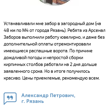
е
Устанавливали мне забор в загородный дом (на
Н
48 км по М4 от города Рязань). Ребята из Арсенал
р
Заборов выполнили работу ювелирно, и даже без
К
дополнительной оплаты отремонтировали
(
у
имеющиеся распашные ворота. По причине
с
и,
дождливой погоды и непростой сборки
н
а
кирпичных столбов работали на 2 дня дольше
с
ги
заявленного срока. Но в итоге получилось
п
красиво. Цены приемлемые, рекомендую всем.
о
а
н
го
в
Александр Петрович,
г. Рязань