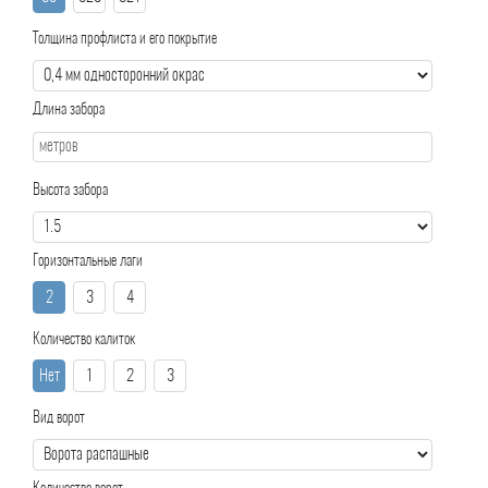
Толщина профлиста и его покрытие
Длина забора
Высота забора
Горизонтальные лаги
2
3
4
Количество калиток
Нет
1
2
3
Вид ворот