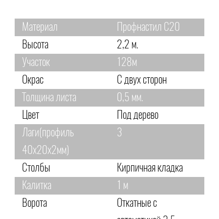
Материал
Профнастил С20
Высота
2,2 м.
Участок
128м
Окрас
С двух сторон
Толщина листа
0,5 мм.
Цвет
Под дерево
Лаги(профиль
3
40х20х2мм)
Столбы
Кирпичная кладка
Калитка
1 м
Ворота
Откатные с