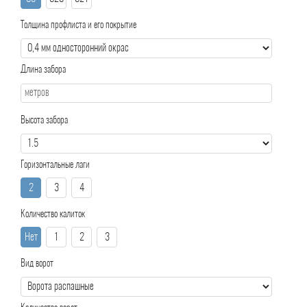
Толщина профлиста и его покрытие
Длина забора
Высота забора
Горизонтальные лаги
2
3
4
Количество калиток
Нет
1
2
3
Вид ворот