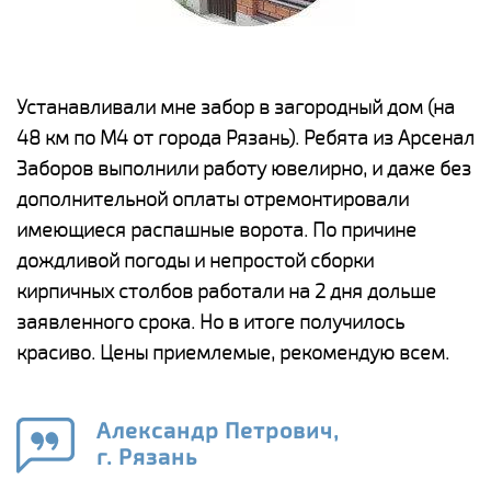
е
Устанавливали мне забор в загородный дом (на
Н
48 км по М4 от города Рязань). Ребята из Арсенал
р
Заборов выполнили работу ювелирно, и даже без
К
дополнительной оплаты отремонтировали
(
у
имеющиеся распашные ворота. По причине
с
и,
дождливой погоды и непростой сборки
н
а
кирпичных столбов работали на 2 дня дольше
с
ги
заявленного срока. Но в итоге получилось
п
красиво. Цены приемлемые, рекомендую всем.
о
а
н
го
в
Александр Петрович,
г. Рязань