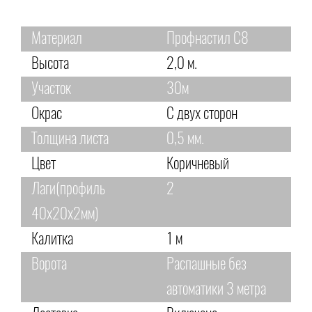
Материал
Профнастил С8
Высота
2,0 м.
Участок
30м
Окрас
С двух сторон
Толщина листа
0,5 мм.
Цвет
Коричневый
Лаги(профиль
2
40х20х2мм)
Калитка
1 м
Ворота
Распашные без
автоматики 3 метра