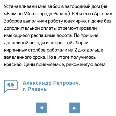
е
Устанавливали мне забор в загородный дом (на
Н
48 км по М4 от города Рязань). Ребята из Арсенал
р
Заборов выполнили работу ювелирно, и даже без
К
дополнительной оплаты отремонтировали
(
у
имеющиеся распашные ворота. По причине
с
и,
дождливой погоды и непростой сборки
н
а
кирпичных столбов работали на 2 дня дольше
с
ги
заявленного срока. Но в итоге получилось
п
красиво. Цены приемлемые, рекомендую всем.
о
а
н
го
в
Александр Петрович,
г. Рязань