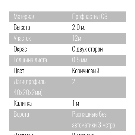
Материал
Профнастил С8
Высота
2,0 м.
Участок
12м
Окрас
С двух сторон
Толщина листа
0,5 мм.
Цвет
Коричневый
Лаги(профиль
2
40х20х2мм)
Калитка
1 м
Ворота
Распашные без
автоматики 3 метра