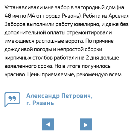
е
Устанавливали мне забор в загородный дом (на
Н
48 км по М4 от города Рязань). Ребята из Арсенал
р
Заборов выполнили работу ювелирно, и даже без
К
дополнительной оплаты отремонтировали
(
у
имеющиеся распашные ворота. По причине
с
и,
дождливой погоды и непростой сборки
н
а
кирпичных столбов работали на 2 дня дольше
с
ги
заявленного срока. Но в итоге получилось
п
красиво. Цены приемлемые, рекомендую всем.
о
а
н
го
в
Александр Петрович,
г. Рязань