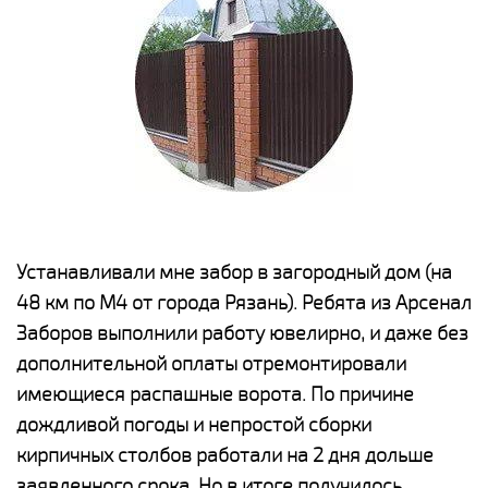
е
Устанавливали мне забор в загородный дом (на
Н
48 км по М4 от города Рязань). Ребята из Арсенал
р
Заборов выполнили работу ювелирно, и даже без
К
дополнительной оплаты отремонтировали
(
у
имеющиеся распашные ворота. По причине
с
и,
дождливой погоды и непростой сборки
н
а
кирпичных столбов работали на 2 дня дольше
с
ги
заявленного срока. Но в итоге получилось
п