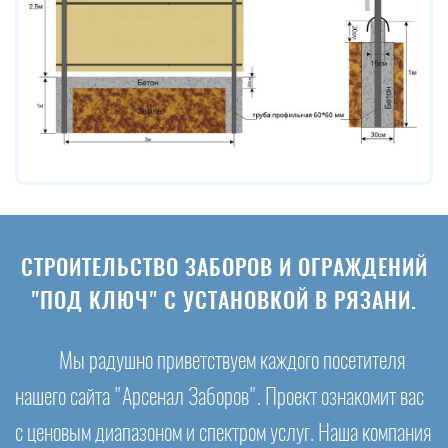
СТРОИТЕЛЬСТВО ЗАБОРОВ И ОГРАЖДЕНИЙ
"ПОД КЛЮЧ" С УСТАНОВКОЙ В РЯЗАНИ.
Мы радушно приветствуем каждого посетителя
нашего сайта "Арсенал Заборов". Проект ознакомит вас
с ценовым диапазоном и спектром услуг. Наша компания