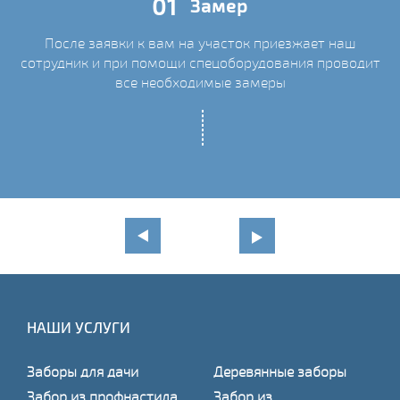
01
Замер
После заявки к вам на участок приезжает наш
сотрудник и при помощи спецоборудования проводит
С
все необходимые замеры
НАШИ УСЛУГИ
Заборы для дачи
Деревянные заборы
Забор из профнастила
Забор из