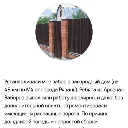
е
Устанавливали мне забор в загородный дом (на
Н
48 км по М4 от города Рязань). Ребята из Арсенал
р
Заборов выполнили работу ювелирно, и даже без
К
дополнительной оплаты отремонтировали
(
у
имеющиеся распашные ворота. По причине
с
и,
дождливой погоды и непростой сборки
н