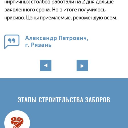
а
кирпичных столбов работали на 2 дня дольше
с
ги
заявленного срока. Но в итоге получилось
п
красиво. Цены приемлемые, рекомендую всем.
о
а
н
го
в
Александр Петрович,
г. Рязань
ЭТАПЫ СТРОИТЕЛЬСТВА ЗАБОРОВ