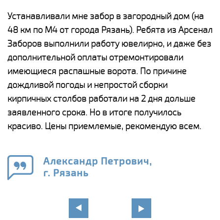
е
Устанавливали мне забор в загородный дом (на
Н
48 км по М4 от города Рязань). Ребята из Арсенал
р
Заборов выполнили работу ювелирно, и даже без
К
дополнительной оплаты отремонтировали
(
у
имеющиеся распашные ворота. По причине
с
и,
дождливой погоды и непростой сборки
н
а
кирпичных столбов работали на 2 дня дольше
с
ги
заявленного срока. Но в итоге получилось
п
красиво. Цены приемлемые, рекомендую всем.
о
а
н
го
в
Александр Петрович,
г. Рязань