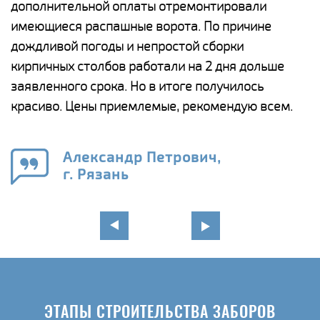
дополнительной оплаты отремонтировали
(
у
имеющиеся распашные ворота. По причине
с
и,
дождливой погоды и непростой сборки
н
а
кирпичных столбов работали на 2 дня дольше
с
ги
заявленного срока. Но в итоге получилось
п
красиво. Цены приемлемые, рекомендую всем.
о
а
н
го
в
Александр Петрович,
г. Рязань
ЭТАПЫ СТРОИТЕЛЬСТВА ЗАБОРОВ