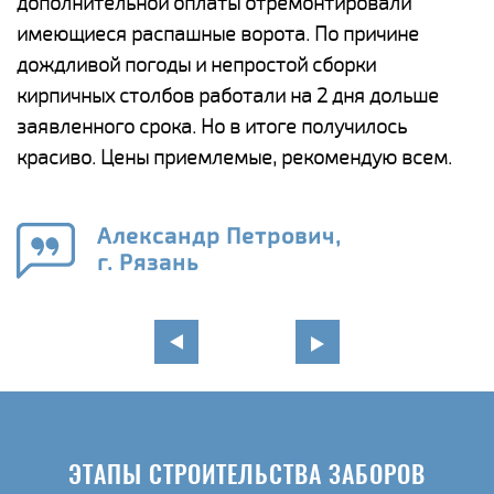
дополнительной оплаты отремонтировали
(
у
имеющиеся распашные ворота. По причине
с
и,
дождливой погоды и непростой сборки
н
а
кирпичных столбов работали на 2 дня дольше
с
ги
заявленного срока. Но в итоге получилось
п
красиво. Цены приемлемые, рекомендую всем.
о
а
н
го
в
Александр Петрович,
г. Рязань
ЭТАПЫ СТРОИТЕЛЬСТВА ЗАБОРОВ