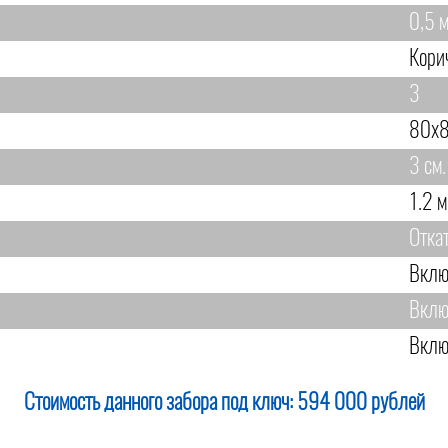
0,5 м
Кори
3
80х8
3 см.
1.2 м
Отка
Вклю
Вклю
Вклю
Стоимость данного забора под ключ:
594 000 рублей