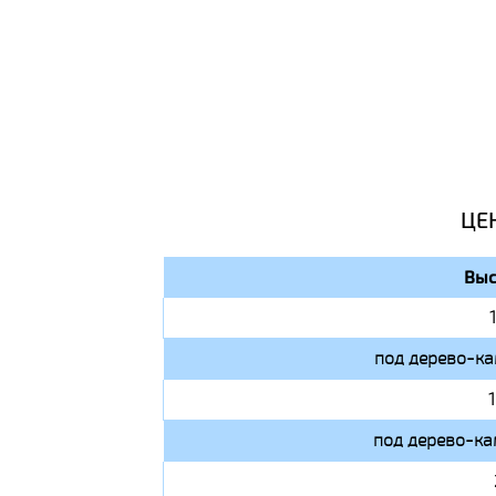
ЦЕ
Выс
под дерево-ка
под дерево-ка