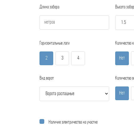
Длина забора
Высота забо
Горизонтальные лаги
Количество к
2
3
4
Нет
Вид ворот
Количество в
Нет
Наличие электричества на участке