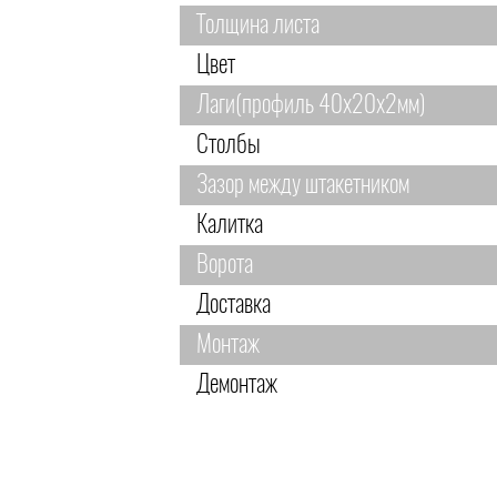
Толщина листа
Цвет
Лаги(профиль 40х20х2мм)
Столбы
Зазор между штакетником
Калитка
Ворота
Доставка
Монтаж
Демонтаж