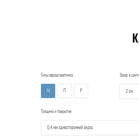
К
Типы евроштакетника
Зазор в сант
М
П
Р
Толщина и покрытие