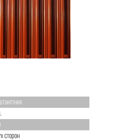
штакетник
.
м
ух сторон