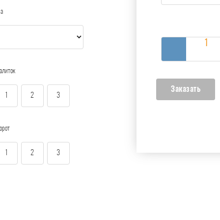
ра
алиток
1
2
3
орот
1
2
3