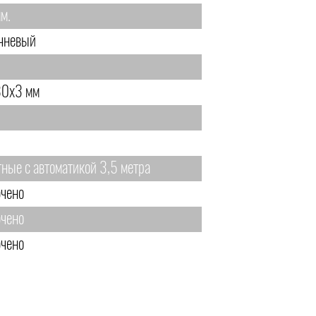
м.
чневый
0х3 мм
тные с автоматикой 3,5 метра
чено
чено
чено