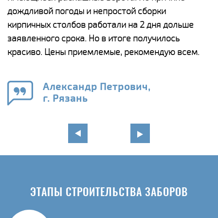
и,
дождливой погоды и непростой сборки
н
а
кирпичных столбов работали на 2 дня дольше
с
ги
заявленного срока. Но в итоге получилось
п
красиво. Цены приемлемые, рекомендую всем.
о
а
н
го
в
Александр Петрович,
г. Рязань
ЭТАПЫ СТРОИТЕЛЬСТВА ЗАБОРОВ