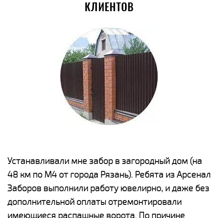
КЛИЕНТОВ
е
Устанавливали мне забор в загородный дом (на
Н
48 км по М4 от города Рязань). Ребята из Арсенал
р
Заборов выполнили работу ювелирно, и даже без
К
дополнительной оплаты отремонтировали
(
у
имеющиеся распашные ворота. По причине
с