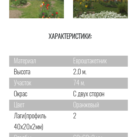
ХАРАКТЕРИСТИКИ:
Материал
Евроштакетник
Высота
2,0 м.
Участок
74 м.
Окрас
С двух сторон
Цвет
Оранжевый
Лаги(профиль
2
40х20х2мм)