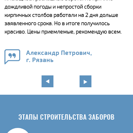
и,
дождливой погоды и непростой сборки
н
а
кирпичных столбов работали на 2 дня дольше
с
ги
заявленного срока. Но в итоге получилось
п
красиво. Цены приемлемые, рекомендую всем.
о
а
н
го
в
Александр Петрович,
г. Рязань
ЭТАПЫ СТРОИТЕЛЬСТВА ЗАБОРОВ