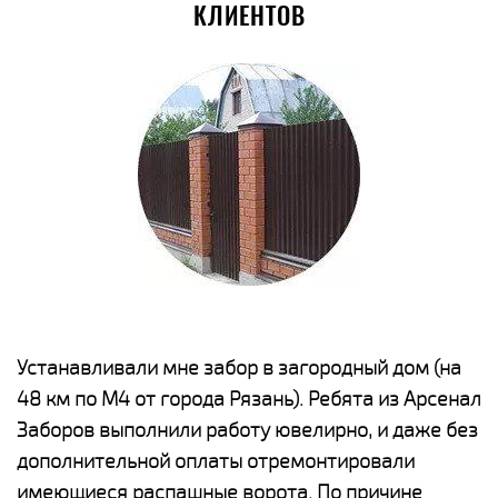
КЛИЕНТОВ
е
Устанавливали мне забор в загородный дом (на
Н
48 км по М4 от города Рязань). Ребята из Арсенал
р
Заборов выполнили работу ювелирно, и даже без
К
дополнительной оплаты отремонтировали
(
у
имеющиеся распашные ворота. По причине
с