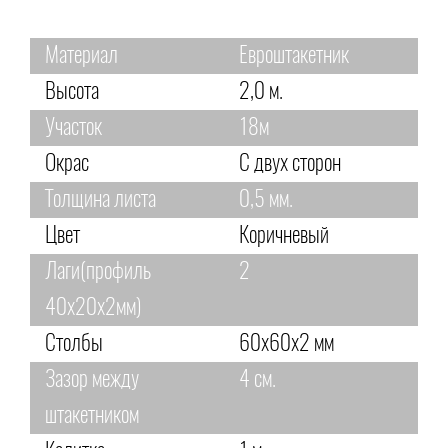
Материал
Евроштакетник
Высота
2,0 м.
Участок
18м
Окрас
С двух сторон
Толщина листа
0,5 мм.
Цвет
Коричневый
Лаги(профиль
2
40х20х2мм)
Столбы
60х60х2 мм
Зазор между
4 см.
штакетником