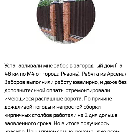
е
Устанавливали мне забор в загородный дом (на
Н
48 км по М4 от города Рязань). Ребята из Арсенал
р
Заборов выполнили работу ювелирно, и даже без
К
дополнительной оплаты отремонтировали
(
у
имеющиеся распашные ворота. По причине
с
и,
дождливой погоды и непростой сборки
н
а
кирпичных столбов работали на 2 дня дольше
с
ги
заявленного срока. Но в итоге получилось
п
красиво. Цены приемлемые, рекомендую всем.
о