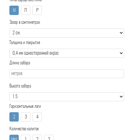
Типы евроштакетника
М
П
Р
Зазор в сантиметрах
Толщина и покрытие
Длина забора
Высота забора
Горизонтальные лаги
2
3
4
Количество калиток
Нет
1
2
3