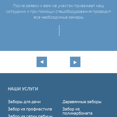
После заявки к вам на участок приезжает наш
сотрудник и при помощи спецоборудования проводит
С
все необходимые замеры
НАШИ УСЛУГИ
Заборы для дачи
Деревянные заборы
Забор из профнастила
Забор из
поликарбоната
Забор из сетки рабицы