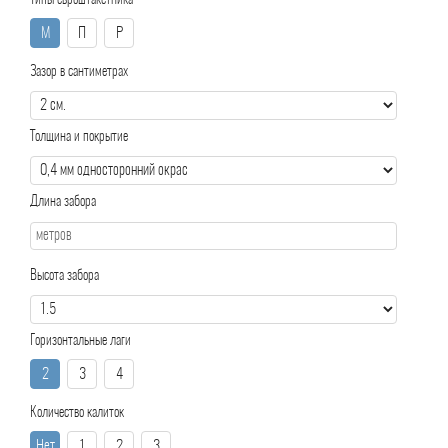
Типы евроштакетника
М
П
Р
Зазор в сантиметрах
Толщина и покрытие
Длина забора
Высота забора
Горизонтальные лаги
2
3
4
Количество калиток
Нет
1
2
3