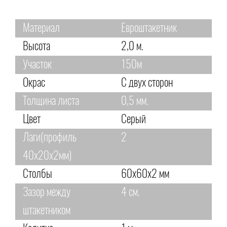
Материал
Евроштакетник
Высота
2,0 м.
Участок
150м
Окрас
С двух сторон
Толщина листа
0,5 мм.
Цвет
Серый
Лаги(профиль
2
40х20х2мм)
Столбы
60х60х2 мм
Зазор между
4 см.
штакетником