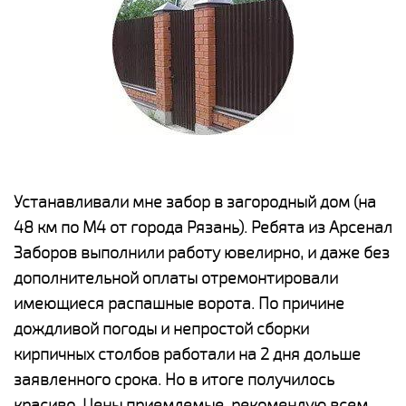
е
Устанавливали мне забор в загородный дом (на
Н
48 км по М4 от города Рязань). Ребята из Арсенал
р
Заборов выполнили работу ювелирно, и даже без
К
дополнительной оплаты отремонтировали
(
у
имеющиеся распашные ворота. По причине
с
и,
дождливой погоды и непростой сборки
н
а
кирпичных столбов работали на 2 дня дольше
с
ги
заявленного срока. Но в итоге получилось
п
красиво. Цены приемлемые, рекомендую всем.
о