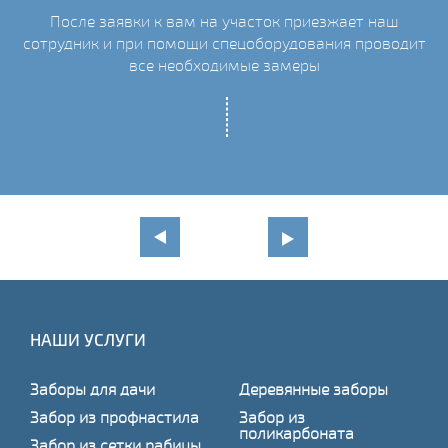
После заявки к вам на участок приезжает наш
сотрудник и при помощи спецоборудования проводит
С
все необходимые замеры
НАШИ УСЛУГИ
Заборы для дачи
Деревянные заборы
Забор из профнастила
Забор из
поликарбоната
Забор из сетки рабицы