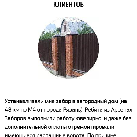
КЛИЕНТОВ
е
Устанавливали мне забор в загородный дом (на
Н
48 км по М4 от города Рязань). Ребята из Арсенал
р
Заборов выполнили работу ювелирно, и даже без
К
дополнительной оплаты отремонтировали
(
у
имеющиеся распашные ворота. По причине
с