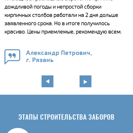
и,
дождливой погоды и непростой сборки
н
а
кирпичных столбов работали на 2 дня дольше
с
ги
заявленного срока. Но в итоге получилось
п
красиво. Цены приемлемые, рекомендую всем.
о
а
н
го
в
Александр Петрович,
г. Рязань
ЭТАПЫ СТРОИТЕЛЬСТВА ЗАБОРОВ