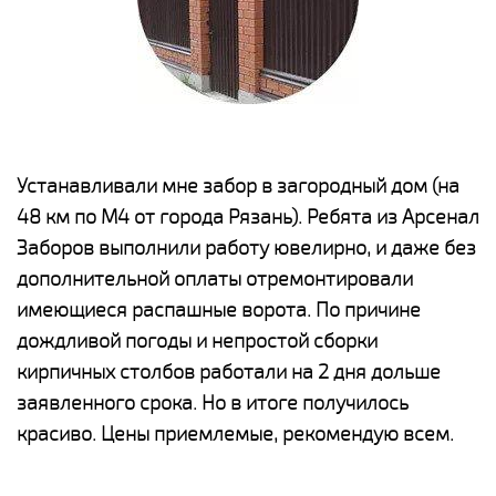
е
Устанавливали мне забор в загородный дом (на
Н
48 км по М4 от города Рязань). Ребята из Арсенал
р
Заборов выполнили работу ювелирно, и даже без
К
дополнительной оплаты отремонтировали
(
у
имеющиеся распашные ворота. По причине
с
и,
дождливой погоды и непростой сборки
н
а
кирпичных столбов работали на 2 дня дольше
с
ги
заявленного срока. Но в итоге получилось
п
красиво. Цены приемлемые, рекомендую всем.
о
а
н
го
в