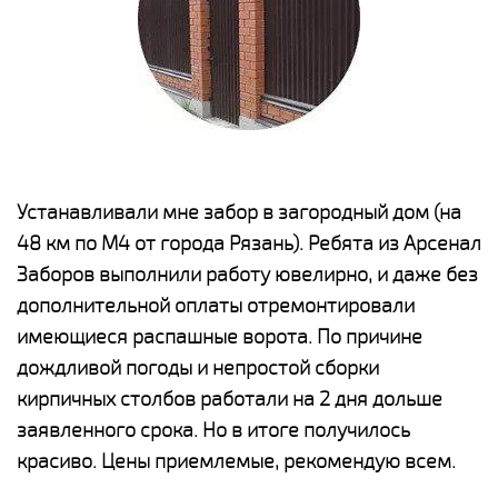
е
Устанавливали мне забор в загородный дом (на
Н
48 км по М4 от города Рязань). Ребята из Арсенал
р
Заборов выполнили работу ювелирно, и даже без
К
дополнительной оплаты отремонтировали
(
у
имеющиеся распашные ворота. По причине
с
и,
дождливой погоды и непростой сборки
н
а
кирпичных столбов работали на 2 дня дольше
с
ги
заявленного срока. Но в итоге получилось
п
красиво. Цены приемлемые, рекомендую всем.
о
а
н