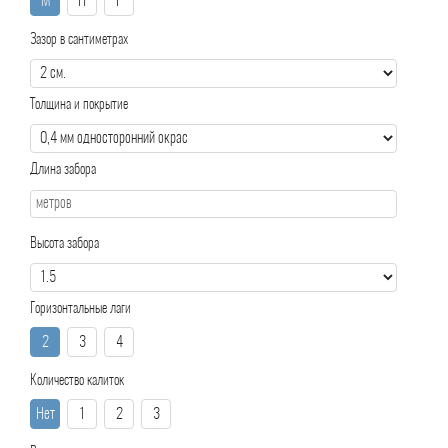
М
П
Р
Зазор в сантиметрах
Толщина и покрытие
Длина забора
Высота забора
Горизонтальные лаги
2
3
4
Количество калиток
Нет
1
2
3