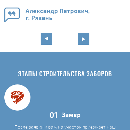
го
в
Александр Петрович,
г. Рязань
ЭТАПЫ СТРОИТЕЛЬСТВА ЗАБОРОВ
01
Замер
После заявки к вам на участок приезжает наш