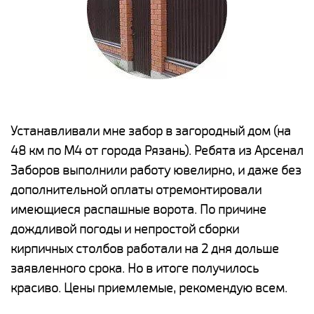
е
Устанавливали мне забор в загородный дом (на
Н
48 км по М4 от города Рязань). Ребята из Арсенал
р
Заборов выполнили работу ювелирно, и даже без
К
дополнительной оплаты отремонтировали
(
у
имеющиеся распашные ворота. По причине
с
и,
дождливой погоды и непростой сборки
н
а
кирпичных столбов работали на 2 дня дольше
с
ги
заявленного срока. Но в итоге получилось
п
красиво. Цены приемлемые, рекомендую всем.
о
а
н