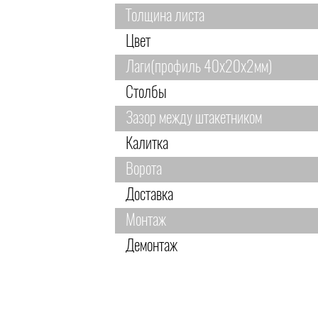
Толщина листа
Цвет
Лаги(профиль 40х20х2мм)
Столбы
Зазор между штакетником
Калитка
Ворота
Доставка
Монтаж
Демонтаж