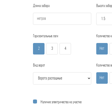
Длина забора
Высота забо
Горизонтальные лаги
Количество к
2
3
4
Нет
Вид ворот
Количество в
Нет
Наличие электричества на участке