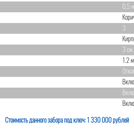
0,5 м
Кори
3
Кирп
3 см.
1.2 м
Отка
Вклю
Вклю
Вклю
Стоимость данного забора под ключ:
1 330 000 рублей