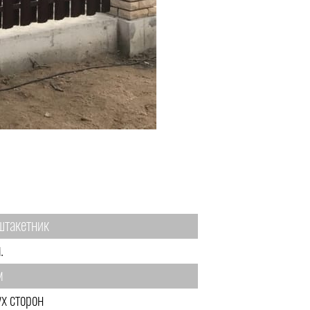
штакетник
.
м
ух сторон