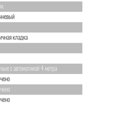
м.
чневый
ичная кладка
тные с автоматикой 4 метра
чено
чено
чено