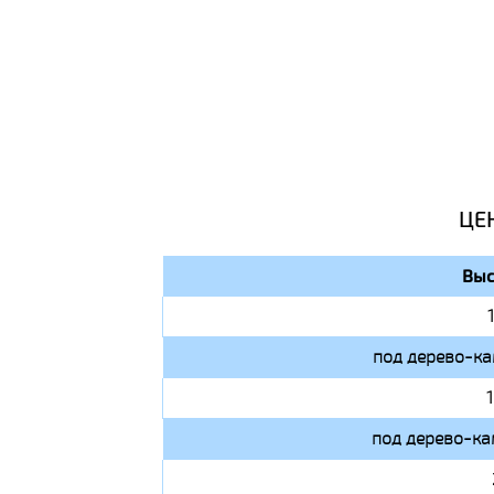
ЦЕ
Выс
под дерево-ка
под дерево-ка