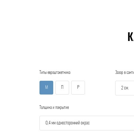
К
Типы евроштакетника
Зазор в сант
М
П
Р
Толщина и покрытие