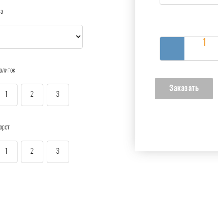
ра
алиток
1
2
3
орот
1
2
3