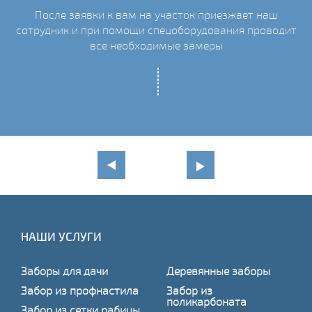
После заявки к вам на участок приезжает наш
сотрудник и при помощи спецоборудования проводит
С
все необходимые замеры
НАШИ УСЛУГИ
Заборы для дачи
Деревянные заборы
Забор из профнастила
Забор из
поликарбоната
Забор из сетки рабицы