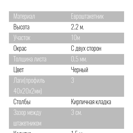
Материал
Евроштакетник
Высота
2,2 м.
Участок
10м
Окрас
С двух сторон
Толщина листа
0,5 мм.
Цвет
Черный
Лаги(профиль
3
40х20х2мм)
Столбы
Кирпичная кладка
Зазор между
3 см.
штакетником