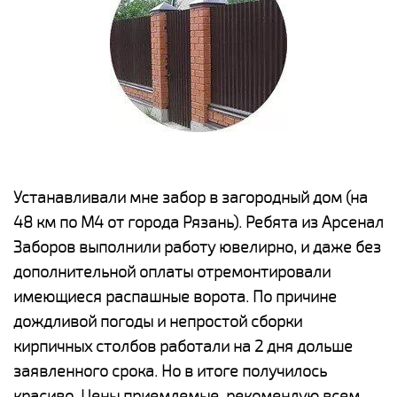
е
Устанавливали мне забор в загородный дом (на
Н
48 км по М4 от города Рязань). Ребята из Арсенал
р
Заборов выполнили работу ювелирно, и даже без
К
дополнительной оплаты отремонтировали
(
у
имеющиеся распашные ворота. По причине
с
и,
дождливой погоды и непростой сборки
н
а
кирпичных столбов работали на 2 дня дольше
с
ги
заявленного срока. Но в итоге получилось
п
красиво. Цены приемлемые, рекомендую всем.
о