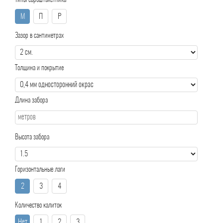
Типы евроштакетника
М
П
Р
Зазор в сантиметрах
Толщина и покрытие
Длина забора
Высота забора
Горизонтальные лаги
2
3
4
Количество калиток
Нет
1
2
3